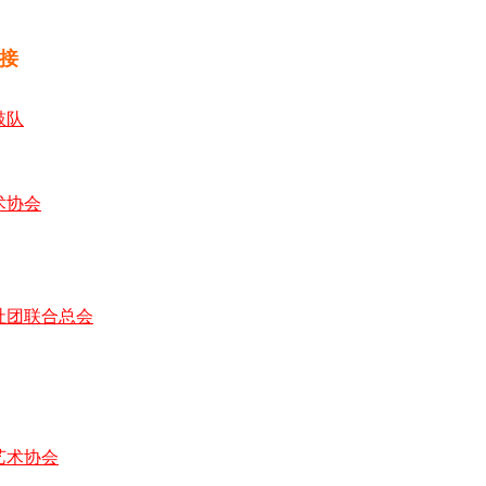
接
鼓队
术协会
社团联合总会
艺术协会