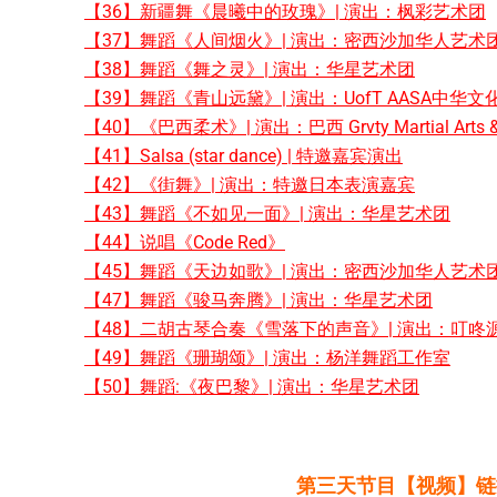
【36】新疆舞《晨曦中的玫瑰》| 演出：枫彩艺术团
【37】舞蹈《人间烟火》| 演出：密西沙加华人艺术
【38】舞蹈《舞之灵》| 演出：华星艺术团
【39】舞蹈《青山远黛》| 演出：UofT AASA中华
【40】《巴西柔术》| 演出：巴西 Grvty Martial Arts & 
【41】Salsa (star dance) | 特邀嘉宾演出
【42】《街舞》| 演出：特邀日本表演嘉宾
【43】舞蹈《不如见一面》| 演出：华星艺术团
【44】说唱《Code Red》
【45】舞蹈《天边如歌》| 演出：密西沙加华人艺术
【47】舞蹈《骏马奔腾》| 演出：华星艺术团
【48】二胡古琴合奏《雪落下的声音》| 演出：叮咚源组合
【49】舞蹈《珊瑚颂》| 演出：杨洋舞蹈工作室
【50】舞蹈:《夜巴黎》| 演出：华星艺术团
第三天节目【视频】链