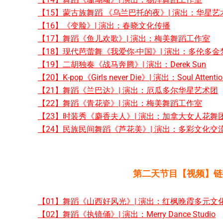
【15】蒙古族舞蹈 《乌兰巴托的夜》| 演出：华星艺
【16】《变脸》| 演出：春晓文化传播
【17】舞蹈《鱼儿欢歌》| 演出：梅美舞蹈工作室
【18】现代芭蕾舞《我爱你-中国》| 演出：多伦多
【
19】二胡独奏《战马奔腾》| 演出：Derek Sun
【20】K-pop《Girls never Die》| 演出：Soul Attentio
【21】舞蹈《兰巴达》| 演出：厄瓜多尔华星艺术团
【22】舞蹈《青花瓷》| 演出：梅美舞蹈工作室
【23】时装秀《麝香夫人》| 演出：加拿大女人花舞
【24】民族民间舞蹈《芦花美》| 演出：多彩文化交
第二天节目【视频】链
【01】舞蹈《山西好风光》| 演出：红枫晚霞多元文
【02】舞蹈《执镜俑》| 演出：Merry Dance Studio