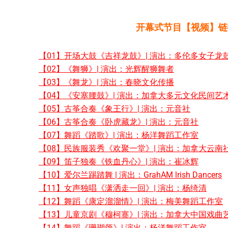
开幕式节目【视频】链
【01】开场大鼓《吉祥龙鼓》| 演出：多伦多女子龙
【02】《舞狮》| 演出：光辉醒狮舞者
【03】《舞龙》| 演出：春晓文化传播
【04】《安塞腰鼓》| 演出：加拿大多元文化民间艺
【05】古筝合奏《象王行》| 演出：元音社
【06】古筝合奏《卧虎藏龙》| 演出：元音社
【07】舞蹈《踏歌》| 演出：杨洋舞蹈工作室
【08】民族服装秀《欢聚一堂》| 演出：加拿大云南
【09】笛子独奏《铁血丹心》| 演出：崔冰辉
【10】爱尔兰踢踏舞 | 演出：GrahAM lrish Dancers
【11】女声独唱《潇洒走一回》| 演出：杨绮清
【12】舞蹈《康定溜溜情》| 演出：梅美舞蹈工作室
【13】儿童京剧《穆柯寨》| 演出：加拿大中国戏曲
【14】舞蹈《珊瑚颂》| 演出：杨洋舞蹈工作室