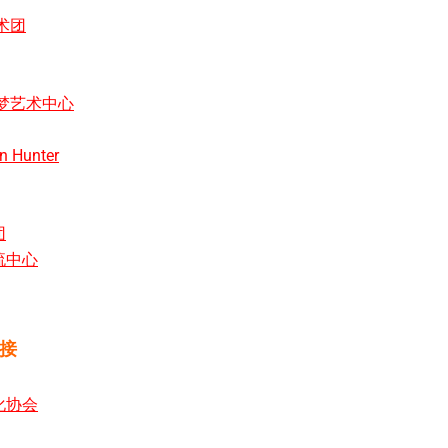
术团
金梦艺术中心
n Hunter
团
流中心
接
化协会