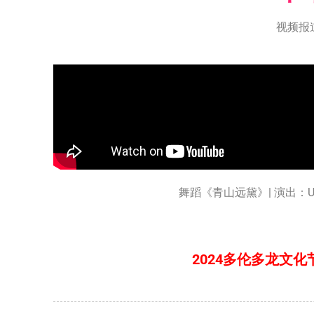
视频报
舞蹈《青山远黛》| 演出：U
2024多伦多龙文化