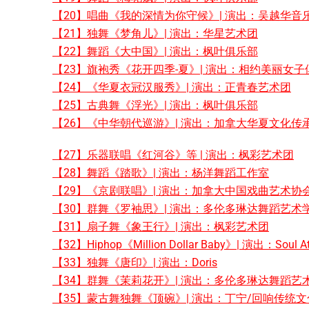
【20】唱曲《我的深情为你守候》| 演出：吴越华音
【21】独舞《梦角儿》| 演出：华星艺术团
【22】舞蹈《大中国》| 演出：枫叶俱乐部
【23】旗袍秀《花开四季-夏》| 演出：相约美丽女子
【24】《华夏衣冠汉服秀》| 演出：正青春艺术团
【25】古典舞《浮光》| 演出：枫叶俱乐部
【26】《中华朝代巡游》| 演出：加拿大华夏文化传
【27】乐器联唱《红河谷》等 | 演出：枫彩艺术团
【28】舞蹈《踏歌》| 演出：杨洋舞蹈工作室
【29】《京剧联唱》| 演出：加拿大中国戏曲艺术协
【30】群舞《罗袖思》| 演出：多伦多琳达舞蹈艺术
【31】扇子舞《象王行》| 演出：枫彩艺术团
【32】Hiphop《Million Dollar Baby》| 演出：Soul At
【33】独舞《唐印》| 演出：Doris
【34】群舞《茉莉花开》| 演出：多伦多琳达舞蹈艺
【35】蒙古舞独舞《顶碗》| 演出：丁宁/回响传统