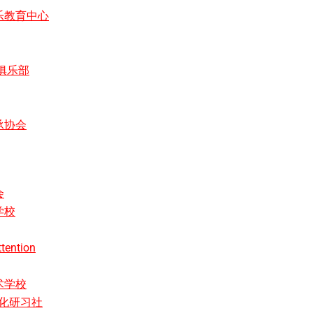
乐教育中心
俱乐部
承协会
会
学校
tention
术学校
文化研习社