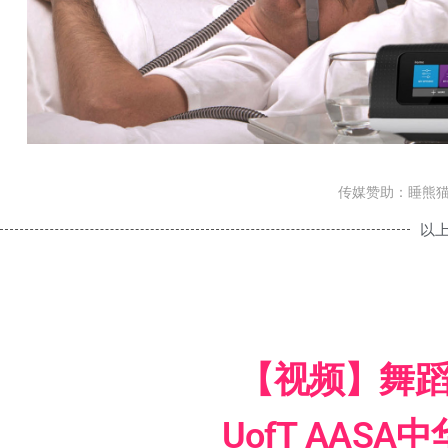
传媒赞助：睡熊
以
【视频】舞
UofT AAS