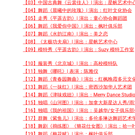
【03】中国古典舞《云裳佳人》| 演出：星帆艺术中
【04】舞蹈《晨曦中的玫瑰》| 演出：红叶文化协会
【05】走秀《平遥古韵》| 演出：童心协会舞蹈团
【06】舞蹈《我爱你中国》| 演出：枫叶俱乐部
【07】舞蹈《水韵江南》| 演出：美之恋
【08】《太极功夫扇》| 演出：星帆艺术中心
【09】模特秀《平遥古韵》| 演出：Suzy 模特工作室
【10】服装秀《北京城》| 演出：高校模特队
【11】独舞《哪吒》| 表演：陈雅仪
【12】舞蹈《青春园舞曲》| 演出：红枫晚霞多元文
【13】舞蹈《一抹红》| 演出：密西沙加华人艺术团
【14】舞蹈《津味戏妞》| 演出：Merry Dance Studi
【15】独唱《山河图》| 演出：加拿大新星达人秀/雨
【16】独唱《我的祖国》| 演出：吴越华/女子俱乐
【17】群舞《紫鱼儿》| 演出：多伦多琳达舞蹈艺术
【18】舞剧《捣练图》《簪花仕女图》| 演出：拾一
【19】舞蹈《梅花赋》| 演出：枫叶俱乐部