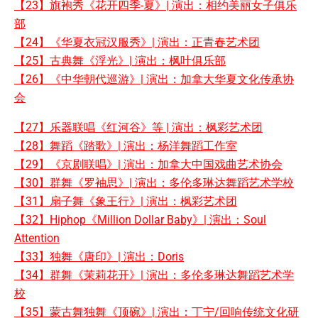
【23】旗袍秀《花开四季-夏》| 演出：相约美丽女子俱乐
部
【24】《华夏衣冠汉服秀》| 演出：正青春艺术团
【25】古典舞《浮光》| 演出：枫叶俱乐部
【26】《中华朝代巡游》| 演出：加拿大华夏文化传承协
会
【27】乐器联唱《红河谷》等 | 演出：枫彩艺术团
【28】舞蹈《踏歌》| 演出：杨洋舞蹈工作室
【29】《京剧联唱》| 演出：加拿大中国戏曲艺术协会
【30】群舞《罗袖思》| 演出：多伦多琳达舞蹈艺术学校
【31】扇子舞《象王行》| 演出：枫彩艺术团
【32】Hiphop《Million Dollar Baby》| 演出：Soul
Attention
【33】独舞《唐印》| 演出：Doris
【34】群舞《茉莉花开》| 演出：多伦多琳达舞蹈艺术学
校
【35】蒙古舞独舞《顶碗》| 演出：丁宁/回响传统文化研