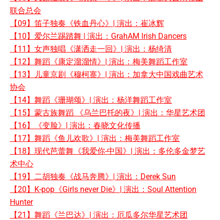
联合总会
【09】笛子独奏《铁血丹心》| 演出：崔冰辉
【10】爱尔兰踢踏舞 | 演出：GrahAM lrish Dancers
【11】女声独唱《潇洒走一回》| 演出：杨绮清
【12】舞蹈《康定溜溜情》| 演出：梅美舞蹈工作室
【13】儿童京剧《穆柯寨》| 演出：加拿大中国戏曲艺术
协会
【14】舞蹈《珊瑚颂》| 演出：杨洋舞蹈工作室
【15】蒙古族舞蹈 《乌兰巴托的夜》| 演出：华星艺术团
【16】《变脸》| 演出：春晓文化传播
【17】舞蹈《鱼儿欢歌》| 演出：梅美舞蹈工作室
【18】现代芭蕾舞《我爱你-中国》| 演出：多伦多金梦艺
术中心
【
19】二胡独奏《战马奔腾》| 演出：Derek Sun
【20】K-pop《Girls never Die》| 演出：Soul Attention
Hunter
【21】舞蹈《兰巴达》| 演出：厄瓜多尔华星艺术团