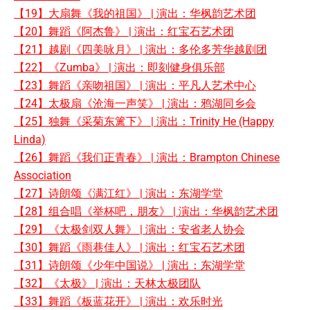
【19】大扇舞《我的祖国》 | 演出：华枫韵艺术团
【20】舞蹈《阿杰鲁》 | 演出：红宝石艺术团
【21】越剧《四美咏月》 | 演出：多伦多芳华越剧团
【22】《Zumba》 | 演出：即刻健身俱乐部
【23】舞蹈《亲吻祖国》 | 演出：平凡人艺术中心
【24】太极扇《沧海一声笑》 | 演出：鸦湖同乡会
【25】独舞《采菊东篱下》 | 演出：Trinity He (Happy
Linda)
【26】舞蹈《我们正青春》 | 演出：Brampton Chinese
Association
【27】诗朗颂《满江红》 | 演出：东湖学堂
【28】组合唱《举杯吧，朋友》 | 演出：华枫韵艺术团
【29】《太极剑双人舞》 | 演出：安省老人协会
【30】舞蹈《雨巷佳人》 | 演出：红宝石艺术团
【31】诗朗颂《少年中国说》 | 演出：东湖学堂
【32】《太极》 | 演出：天林太极团队
【33】舞蹈《板蓝花开》 | 演出：欢乐时光