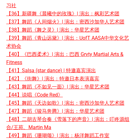
习社
【36】新疆舞《晨曦中的玫瑰》| 演出：枫彩艺术团
【37】舞蹈《人间烟火》| 演出：密西沙加华人艺术团
【38】舞蹈《舞之灵》| 演出：华星艺术团
【39】舞蹈《青山远黛》| 演出：UofT AASA中华文化艺
术协会
【40】《巴西柔术》| 演出：巴西 Grvty Martial Arts &
Fitness
【41】Salsa (star dance) | 特邀嘉宾演出
【42】《街舞》| 演出：特邀日本表演嘉宾
【43】舞蹈《不如见一面》| 演出：华星艺术团
【44】说唱《Code Red》
【45】舞蹈《天边如歌》| 演出：密西沙加华人艺术团
【47】舞蹈《骏马奔腾》| 演出：华星艺术团
【48】二胡古琴合奏《雪落下的声音》| 演出：叮咚源组
合/王苑、Martin Ma
【49】舞蹈《珊瑚颂》| 演出：杨洋舞蹈工作室