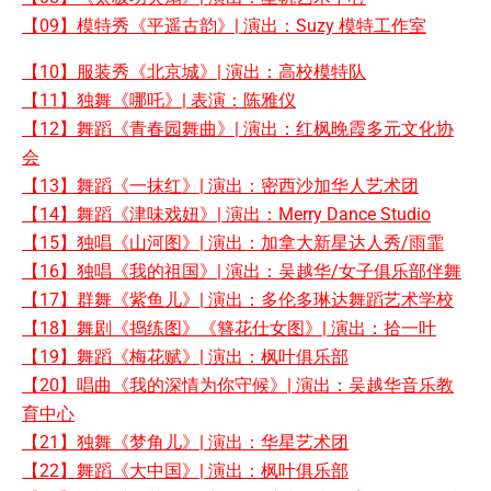
【09】模特秀《平遥古韵》| 演出：Suzy 模特工作室
【10】服装秀《北京城》| 演出：高校模特队
【11】独舞《哪吒》| 表演：陈雅仪
【12】舞蹈《青春园舞曲》| 演出：红枫晚霞多元文化协
会
【13】舞蹈《一抹红》| 演出：密西沙加华人艺术团
【14】舞蹈《津味戏妞》| 演出：Merry Dance Studio
【15】独唱《山河图》| 演出：加拿大新星达人秀/雨霏
【16】独唱《我的祖国》| 演出：吴越华/女子俱乐部伴舞
【17】群舞《紫鱼儿》| 演出：多伦多琳达舞蹈艺术学校
【18】舞剧《捣练图》《簪花仕女图》| 演出：拾一叶
【19】舞蹈《梅花赋》| 演出：枫叶俱乐部
【20】唱曲《我的深情为你守候》| 演出：吴越华音乐教
育中心
【21】独舞《梦角儿》| 演出：华星艺术团
【22】舞蹈《大中国》| 演出：枫叶俱乐部