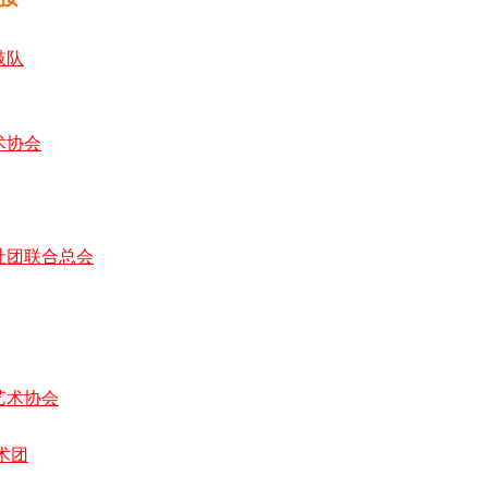
鼓队
术协会
社团联合总会
艺术协会
术团