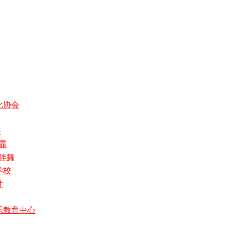
化协会
o
霏
部伴舞
学校
叶
乐教育中心