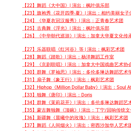
【22】舞蹈《大中国》| 演出：枫叶俱乐部
【23】旗袍秀《花开四季-夏》| 演出：相约美丽女子
【24】《华夏衣冠汉服秀》| 演出：正青春艺术团
【25】古典舞《浮光》| 演出：枫叶俱乐部
【26】《中华朝代巡游》| 演出：加拿大华夏文化传
【27】乐器联唱《红河谷》等 | 演出：枫彩艺术团
【28】舞蹈《踏歌》| 演出：杨洋舞蹈工作室
【29】《京剧联唱》| 演出：加拿大中国戏曲艺术协
【30】群舞《罗袖思》| 演出：多伦多琳达舞蹈艺术
【31】扇子舞《象王行》| 演出：枫彩艺术团
【32】Hiphop《Million Dollar Baby》| 演出：Soul At
【33】独舞《唐印》| 演出：Doris
【34】群舞《茉莉花开》| 演出：多伦多琳达舞蹈艺
【35】蒙古舞独舞《顶碗》| 演出：丁宁/回响传统
【36】新疆舞《晨曦中的玫瑰》| 演出：枫彩艺术团
【37】舞蹈《人间烟火》| 演出：密西沙加华人艺术