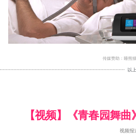
传媒赞助：睡熊
以
【视频】《青春园舞曲
视频报