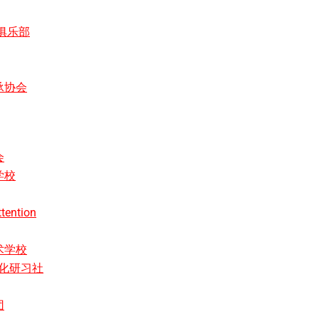
俱乐部
承协会
会
学校
tention
术学校
文化研习社
团