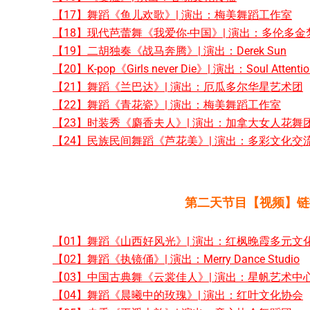
【17】舞蹈《鱼儿欢歌》| 演出：梅美舞蹈工作室
【18】现代芭蕾舞《我爱你-中国》| 演出：多伦多
【
19】二胡独奏《战马奔腾》| 演出：Derek Sun
【20】K-pop《Girls never Die》| 演出：Soul Attentio
【21】舞蹈《兰巴达》| 演出：厄瓜多尔华星艺术团
【22】舞蹈《青花瓷》| 演出：梅美舞蹈工作室
【23】时装秀《麝香夫人》| 演出：加拿大女人花舞
【24】民族民间舞蹈《芦花美》| 演出：多彩文化交
第二天节目【视频】链
【01】舞蹈《山西好风光》| 演出：红枫晚霞多元文
【02】舞蹈《执镜俑》| 演出：Merry Dance Studio
【03】中国古典舞《云裳佳人》| 演出：星帆艺术中
【04】舞蹈《晨曦中的玫瑰》| 演出：红叶文化协会