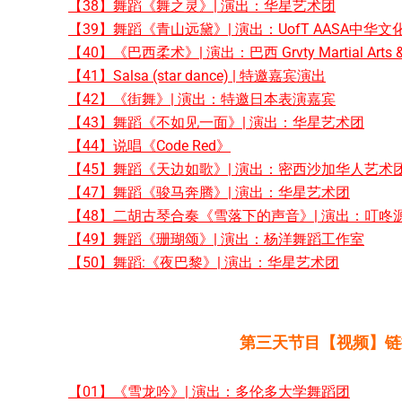
【38】舞蹈《舞之灵》| 演出：华星艺术团
【39】舞蹈《青山远黛》| 演出：UofT AASA中华
【40】《巴西柔术》| 演出：巴西 Grvty Martial Arts & 
【41】Salsa (star dance) | 特邀嘉宾演出
【42】《街舞》| 演出：特邀日本表演嘉宾
【43】舞蹈《不如见一面》| 演出：华星艺术团
【44】说唱《Code Red》
【45】舞蹈《天边如歌》| 演出：密西沙加华人艺术
【47】舞蹈《骏马奔腾》| 演出：华星艺术团
【48】二胡古琴合奏《雪落下的声音》| 演出：叮咚源组合
【49】舞蹈《珊瑚颂》| 演出：杨洋舞蹈工作室
【50】舞蹈:《夜巴黎》| 演出：华星艺术团
第三天节目【视频】链
【01】《雪龙吟》| 演出：多伦多大学舞蹈团