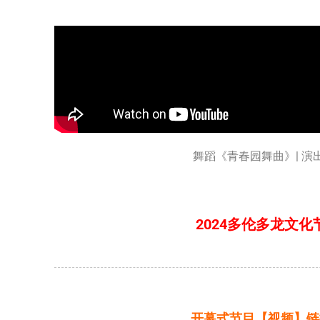
舞蹈《青春园舞曲》| 
2024多伦多龙文化
开幕式节目【视频】链