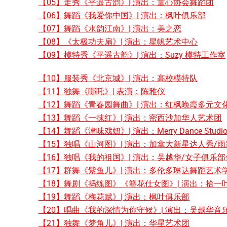
【05】走秀《平遥古韵》| 演出：童心协会舞蹈团
【06】舞蹈《我爱你中国》| 演出：枫叶俱乐部
【07】舞蹈《水韵江南》| 演出：美之恋
【08】《太极功夫扇》| 演出：星帆艺术中心
【09】模特秀《平遥古韵》| 演出：Suzy 模特工作室
【10】服装秀《北京城》| 演出：高校模特队
【11】独舞《哪吒》| 表演：陈雅仪
【12】舞蹈《青春园舞曲》| 演出：红枫晚霞多元文
【13】舞蹈《一抹红》| 演出：密西沙加华人艺术团
【14】舞蹈《津味戏妞》| 演出：Merry Dance Studi
【15】独唱《山河图》| 演出：加拿大新星达人秀/雨
【16】独唱《我的祖国》| 演出：吴越华/女子俱乐
【17】群舞《紫鱼儿》| 演出：多伦多琳达舞蹈艺术
【18】舞剧《捣练图》《簪花仕女图》| 演出：拾一
【19】舞蹈《梅花赋》| 演出：枫叶俱乐部
【20】唱曲《我的深情为你守候》| 演出：吴越华音
【21】独舞《梦角儿》| 演出：华星艺术团