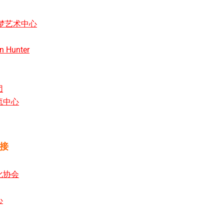
金梦艺术中心
n Hunter
团
流中心
接
化协会
心