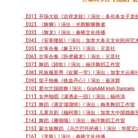
【01】开场大鼓《吉祥龙鼓》| 演出：多伦多女子龙
【02】《舞狮》| 演出：光辉醒狮舞者
【03】《舞龙》| 演出：春晓文化传播
【04】《安塞腰鼓》| 演出：加拿大多元文化民间艺
【05】古筝合奏《象王行》| 演出：元音社
【06】古筝合奏《卧虎藏龙》| 演出：元音社
【07】舞蹈《踏歌》| 演出：杨洋舞蹈工作室
【08】民族服装秀《欢聚一堂》| 演出：加拿大云南
【09】笛子独奏《铁血丹心》| 演出：崔冰辉
【10】爱尔兰踢踏舞 | 演出：GrahAM lrish Dancers
【11】女声独唱《潇洒走一回》| 演出：杨绮清
【12】舞蹈《康定溜溜情》| 演出：梅美舞蹈工作室
【13】儿童京剧《穆柯寨》| 演出：加拿大中国戏曲
【14】舞蹈《珊瑚颂》| 演出：杨洋舞蹈工作室
【15】蒙古族舞蹈 《乌兰巴托的夜》| 演出：华星艺
【16】《变脸》| 演出：春晓文化传播