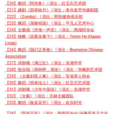
【20】舞蹈《阿杰鲁》 | 演出：红宝石艺术团
【21】越剧《四美咏月》 | 演出：多伦多芳华越剧团
【22】《Zumba》 | 演出：即刻健身俱乐部
【23】舞蹈《亲吻祖国》 | 演出：平凡人艺术中心
【24】太极扇《沧海一声笑》 | 演出：鸦湖同乡会
【25】独舞《采菊东篱下》 | 演出：Trinity He (Happy
Linda)
【26】舞蹈《我们正青春》 | 演出：Brampton Chinese
Association
【27】诗朗颂《满江红》 | 演出：东湖学堂
【28】组合唱《举杯吧，朋友》 | 演出：华枫韵艺术团
【29】《太极剑双人舞》 | 演出：安省老人协会
【30】舞蹈《雨巷佳人》 | 演出：红宝石艺术团
【31】诗朗颂《少年中国说》 | 演出：东湖学堂
【32】《太极》 | 演出：天林太极团队
【33】舞蹈《板蓝花开》 | 演出：欢乐时光
【34】《双鼓呈祥》 | 演出：陕西同乡会/东枫彩多元文化