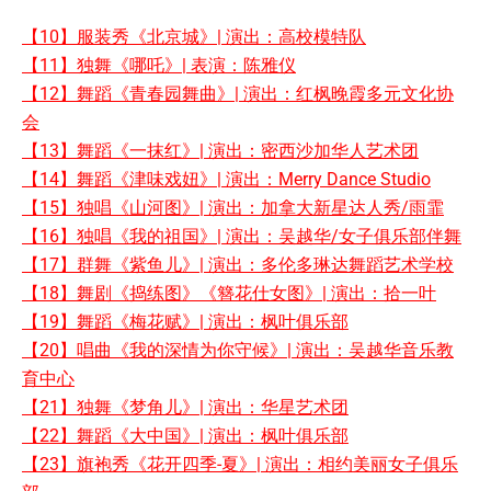
【10】服装秀《北京城》| 演出：高校模特队
【11】独舞《哪吒》| 表演：陈雅仪
【12】舞蹈《青春园舞曲》| 演出：红枫晚霞多元文化协
会
【13】舞蹈《一抹红》| 演出：密西沙加华人艺术团
【14】舞蹈《津味戏妞》| 演出：Merry Dance Studio
【15】独唱《山河图》| 演出：加拿大新星达人秀/雨霏
【16】独唱《我的祖国》| 演出：吴越华/女子俱乐部伴舞
【17】群舞《紫鱼儿》| 演出：多伦多琳达舞蹈艺术学校
【18】舞剧《捣练图》《簪花仕女图》| 演出：拾一叶
【19】舞蹈《梅花赋》| 演出：枫叶俱乐部
【20】唱曲《我的深情为你守候》| 演出：吴越华音乐教
育中心
【21】独舞《梦角儿》| 演出：华星艺术团
【22】舞蹈《大中国》| 演出：枫叶俱乐部
【23】旗袍秀《花开四季-夏》| 演出：相约美丽女子俱乐