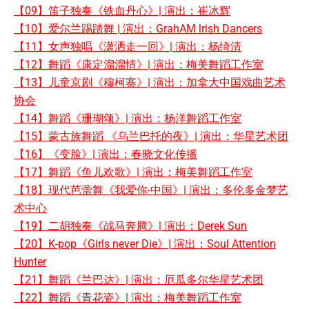
【09】笛子独奏《铁血丹心》| 演出：崔冰辉
【10】爱尔兰踢踏舞 | 演出：GrahAM lrish Dancers
【11】女声独唱《潇洒走一回》| 演出：杨绮清
【12】舞蹈《康定溜溜情》| 演出：梅美舞蹈工作室
【13】儿童京剧《穆柯寨》| 演出：加拿大中国戏曲艺术
协会
【14】舞蹈《珊瑚颂》| 演出：杨洋舞蹈工作室
【15】蒙古族舞蹈 《乌兰巴托的夜》| 演出：华星艺术团
【16】《变脸》| 演出：春晓文化传播
【17】舞蹈《鱼儿欢歌》| 演出：梅美舞蹈工作室
【18】现代芭蕾舞《我爱你-中国》| 演出：多伦多金梦艺
术中心
【
19】二胡独奏《战马奔腾》| 演出：Derek Sun
【20】K-pop《Girls never Die》| 演出：Soul Attention
Hunter
【21】舞蹈《兰巴达》| 演出：厄瓜多尔华星艺术团
【22】舞蹈《青花瓷》| 演出：梅美舞蹈工作室