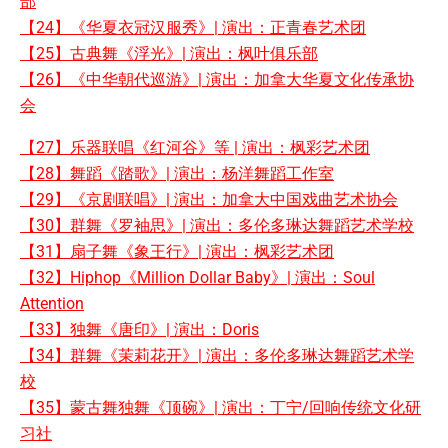
部
【24】《华夏衣冠汉服秀》| 演出：正青春艺术团
【25】古典舞《浮光》| 演出：枫叶俱乐部
【26】《中华朝代巡游》| 演出：加拿大华夏文化传承协
会
【27】乐器联唱《红河谷》等 | 演出：枫彩艺术团
【28】舞蹈《踏歌》| 演出：杨洋舞蹈工作室
【29】《京剧联唱》| 演出：加拿大中国戏曲艺术协会
【30】群舞《罗袖思》| 演出：多伦多琳达舞蹈艺术学校
【31】扇子舞《象王行》| 演出：枫彩艺术团
【32】Hiphop《Million Dollar Baby》| 演出：Soul
Attention
【33】独舞《唐印》| 演出：Doris
【34】群舞《茉莉花开》| 演出：多伦多琳达舞蹈艺术学
校
【35】蒙古舞独舞《顶碗》| 演出：丁宁/回响传统文化研
习社