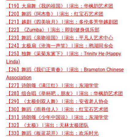
【19】大扇舞《我的祖国》 | 演出：华枫韵艺术团
【20】舞蹈《阿杰鲁》 | 演出：红宝石艺术团
【21】越剧《四美咏月》 | 演出：多伦多芳华越剧团
【22】《Zumba》 | 演出：即刻健身俱乐部
【23】舞蹈《亲吻祖国》 | 演出：平凡人艺术中心
【24】太极扇《沧海一声笑》 | 演出：鸦湖同乡会
【25】独舞《采菊东篱下》 | 演出：Trinity He (Happy
Linda)
【26】舞蹈《我们正青春》 | 演出：Brampton Chinese
Association
【27】诗朗颂《满江红》 | 演出：东湖学堂
【28】组合唱《举杯吧，朋友》 | 演出：华枫韵艺术团
【29】《太极剑双人舞》 | 演出：安省老人协会
【30】舞蹈《雨巷佳人》 | 演出：红宝石艺术团
【31】诗朗颂《少年中国说》 | 演出：东湖学堂
【32】《太极》 | 演出：天林太极团队
【33】舞蹈《板蓝花开》 | 演出：欢乐时光