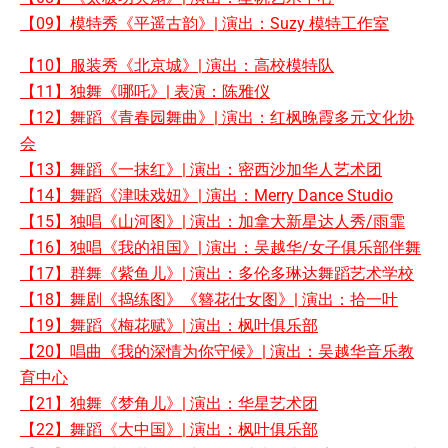
【09】模特秀《平遥古韵》| 演出：Suzy 模特工作室
【10】服装秀《北京城》| 演出：高校模特队
【11】独舞《哪吒》| 表演：陈雅仪
【12】舞蹈《青春园舞曲》| 演出：红枫晚霞多元文化协
会
【13】舞蹈《一抹红》| 演出：密西沙加华人艺术团
【14】舞蹈《津味戏妞》| 演出：Merry Dance Studio
【15】独唱《山河图》| 演出：加拿大新星达人秀/雨霏
【16】独唱《我的祖国》| 演出：吴越华/女子俱乐部伴舞
【17】群舞《紫鱼儿》| 演出：多伦多琳达舞蹈艺术学校
【18】舞剧《捣练图》《簪花仕女图》| 演出：拾一叶
【19】舞蹈《梅花赋》| 演出：枫叶俱乐部
【20】唱曲《我的深情为你守候》| 演出：吴越华音乐教
育中心
【21】独舞《梦角儿》| 演出：华星艺术团
【22】舞蹈《大中国》| 演出：枫叶俱乐部