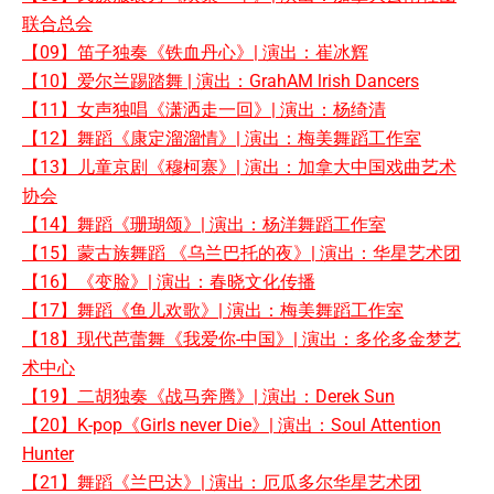
联合总会
【09】笛子独奏《铁血丹心》| 演出：崔冰辉
【10】爱尔兰踢踏舞 | 演出：GrahAM lrish Dancers
【11】女声独唱《潇洒走一回》| 演出：杨绮清
【12】舞蹈《康定溜溜情》| 演出：梅美舞蹈工作室
【13】儿童京剧《穆柯寨》| 演出：加拿大中国戏曲艺术
协会
【14】舞蹈《珊瑚颂》| 演出：杨洋舞蹈工作室
【15】蒙古族舞蹈 《乌兰巴托的夜》| 演出：华星艺术团
【16】《变脸》| 演出：春晓文化传播
【17】舞蹈《鱼儿欢歌》| 演出：梅美舞蹈工作室
【18】现代芭蕾舞《我爱你-中国》| 演出：多伦多金梦艺
术中心
【
19】二胡独奏《战马奔腾》| 演出：Derek Sun
【20】K-pop《Girls never Die》| 演出：Soul Attention
Hunter
【21】舞蹈《兰巴达》| 演出：厄瓜多尔华星艺术团