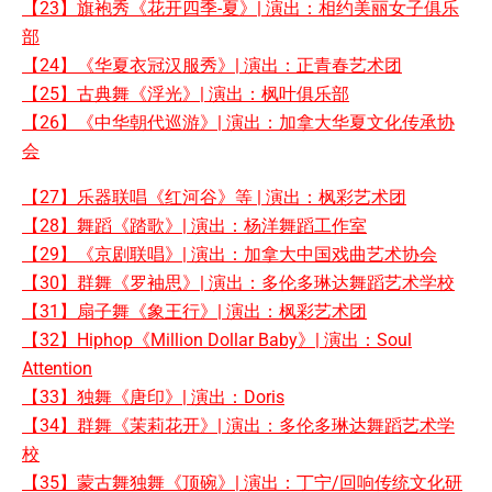
【23】旗袍秀《花开四季-夏》| 演出：相约美丽女子俱乐
部
【24】《华夏衣冠汉服秀》| 演出：正青春艺术团
【25】古典舞《浮光》| 演出：枫叶俱乐部
【26】《中华朝代巡游》| 演出：加拿大华夏文化传承协
会
【27】乐器联唱《红河谷》等 | 演出：枫彩艺术团
【28】舞蹈《踏歌》| 演出：杨洋舞蹈工作室
【29】《京剧联唱》| 演出：加拿大中国戏曲艺术协会
【30】群舞《罗袖思》| 演出：多伦多琳达舞蹈艺术学校
【31】扇子舞《象王行》| 演出：枫彩艺术团
【32】Hiphop《Million Dollar Baby》| 演出：Soul
Attention
【33】独舞《唐印》| 演出：Doris
【34】群舞《茉莉花开》| 演出：多伦多琳达舞蹈艺术学
校
【35】蒙古舞独舞《顶碗》| 演出：丁宁/回响传统文化研