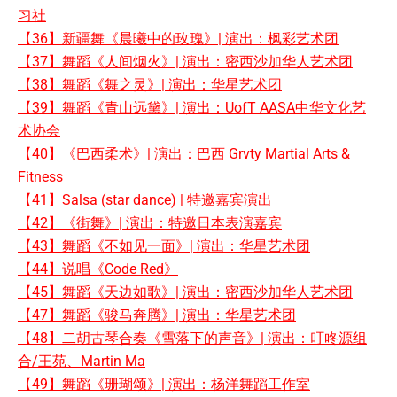
习社
【36】新疆舞《晨曦中的玫瑰》| 演出：枫彩艺术团
【37】舞蹈《人间烟火》| 演出：密西沙加华人艺术团
【38】舞蹈《舞之灵》| 演出：华星艺术团
【39】舞蹈《青山远黛》| 演出：UofT AASA中华文化艺
术协会
【40】《巴西柔术》| 演出：巴西 Grvty Martial Arts &
Fitness
【41】Salsa (star dance) | 特邀嘉宾演出
【42】《街舞》| 演出：特邀日本表演嘉宾
【43】舞蹈《不如见一面》| 演出：华星艺术团
【44】说唱《Code Red》
【45】舞蹈《天边如歌》| 演出：密西沙加华人艺术团
【47】舞蹈《骏马奔腾》| 演出：华星艺术团
【48】二胡古琴合奏《雪落下的声音》| 演出：叮咚源组
合/王苑、Martin Ma
【49】舞蹈《珊瑚颂》| 演出：杨洋舞蹈工作室