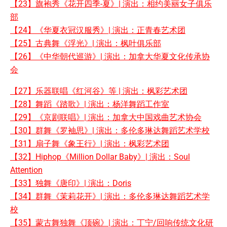
【23】旗袍秀《花开四季-夏》| 演出：相约美丽女子俱乐
部
【24】《华夏衣冠汉服秀》| 演出：正青春艺术团
【25】古典舞《浮光》| 演出：枫叶俱乐部
【26】《中华朝代巡游》| 演出：加拿大华夏文化传承协
会
【27】乐器联唱《红河谷》等 | 演出：枫彩艺术团
【28】舞蹈《踏歌》| 演出：杨洋舞蹈工作室
【29】《京剧联唱》| 演出：加拿大中国戏曲艺术协会
【30】群舞《罗袖思》| 演出：多伦多琳达舞蹈艺术学校
【31】扇子舞《象王行》| 演出：枫彩艺术团
【32】Hiphop《Million Dollar Baby》| 演出：Soul
Attention
【33】独舞《唐印》| 演出：Doris
【34】群舞《茉莉花开》| 演出：多伦多琳达舞蹈艺术学
校
【35】蒙古舞独舞《顶碗》| 演出：丁宁/回响传统文化研