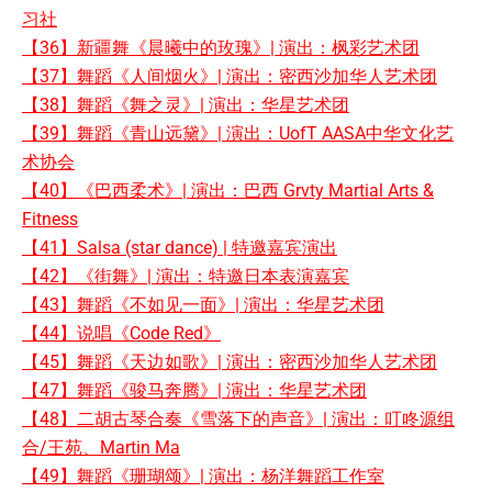
习社
【36】新疆舞《晨曦中的玫瑰》| 演出：枫彩艺术团
【37】舞蹈《人间烟火》| 演出：密西沙加华人艺术团
【38】舞蹈《舞之灵》| 演出：华星艺术团
【39】舞蹈《青山远黛》| 演出：UofT AASA中华文化艺
术协会
【40】《巴西柔术》| 演出：巴西 Grvty Martial Arts &
Fitness
【41】Salsa (star dance) | 特邀嘉宾演出
【42】《街舞》| 演出：特邀日本表演嘉宾
【43】舞蹈《不如见一面》| 演出：华星艺术团
【44】说唱《Code Red》
【45】舞蹈《天边如歌》| 演出：密西沙加华人艺术团
【47】舞蹈《骏马奔腾》| 演出：华星艺术团
【48】二胡古琴合奏《雪落下的声音》| 演出：叮咚源组
合/王苑、Martin Ma
【49】舞蹈《珊瑚颂》| 演出：杨洋舞蹈工作室