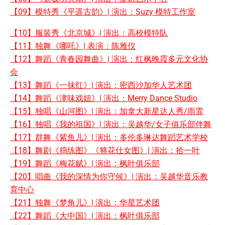
【09】模特秀《平遥古韵》| 演出：Suzy 模特工作室
【10】服装秀《北京城》| 演出：高校模特队
【11】独舞《哪吒》| 表演：陈雅仪
【12】舞蹈《青春园舞曲》| 演出：红枫晚霞多元文化协
会
【13】舞蹈《一抹红》| 演出：密西沙加华人艺术团
【14】舞蹈《津味戏妞》| 演出：Merry Dance Studio
【15】独唱《山河图》| 演出：加拿大新星达人秀/雨霏
【16】独唱《我的祖国》| 演出：吴越华/女子俱乐部伴舞
【17】群舞《紫鱼儿》| 演出：多伦多琳达舞蹈艺术学校
【18】舞剧《捣练图》《簪花仕女图》| 演出：拾一叶
【19】舞蹈《梅花赋》| 演出：枫叶俱乐部
【20】唱曲《我的深情为你守候》| 演出：吴越华音乐教
育中心
【21】独舞《梦角儿》| 演出：华星艺术团
【22】舞蹈《大中国》| 演出：枫叶俱乐部