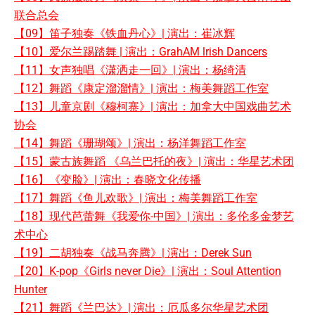
联合总会
【09】笛子独奏《铁血丹心》| 演出：崔冰辉
【10】爱尔兰踢踏舞 | 演出：GrahAM lrish Dancers
【11】女声独唱《潇洒走一回》| 演出：杨绮清
【12】舞蹈《康定溜溜情》| 演出：梅美舞蹈工作室
【13】儿童京剧《穆柯寨》| 演出：加拿大中国戏曲艺术
协会
【14】舞蹈《珊瑚颂》| 演出：杨洋舞蹈工作室
【15】蒙古族舞蹈 《乌兰巴托的夜》| 演出：华星艺术团
【16】《变脸》| 演出：春晓文化传播
【17】舞蹈《鱼儿欢歌》| 演出：梅美舞蹈工作室
【18】现代芭蕾舞《我爱你-中国》| 演出：多伦多金梦艺
术中心
【
19】二胡独奏《战马奔腾》| 演出：Derek Sun
【20】K-pop《Girls never Die》| 演出：Soul Attention
Hunter
【21】舞蹈《兰巴达》| 演出：厄瓜多尔华星艺术团