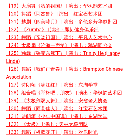
【19】大扇舞《我的祖国》 | 演出：华枫韵艺术团
【20】舞蹈《阿杰鲁》 | 演出：红宝石艺术团
【21】越剧《四美咏月》 | 演出：多伦多芳华越剧团
【22】《Zumba》 | 演出：即刻健身俱乐部
【23】舞蹈《亲吻祖国》 | 演出：平凡人艺术中心
【24】太极扇《沧海一声笑》 | 演出：鸦湖同乡会
【25】独舞《采菊东篱下》 | 演出：Trinity He (Happy
Linda)
【26】舞蹈《我们正青春》 | 演出：Brampton Chinese
Association
【27】诗朗颂《满江红》 | 演出：东湖学堂
【28】组合唱《举杯吧，朋友》 | 演出：华枫韵艺术团
【29】《太极剑双人舞》 | 演出：安省老人协会
【30】舞蹈《雨巷佳人》 | 演出：红宝石艺术团
【31】诗朗颂《少年中国说》 | 演出：东湖学堂
【32】《太极》 | 演出：天林太极团队
【33】舞蹈《板蓝花开》 | 演出：欢乐时光