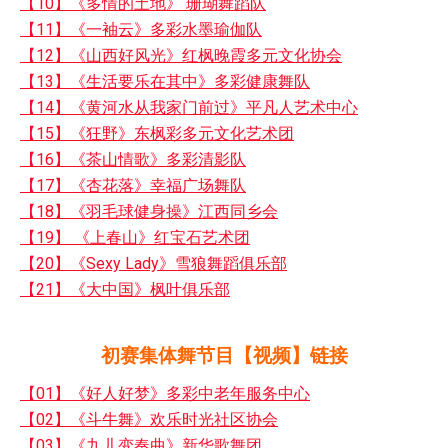
【10】《多情的土地》 珊瑚舞蹈队
【11】《一袖云》多彩水墨瑜伽队
【12】《山西好风光》红枫晚霞多元文化协会
【13】《生活要乐在其中》多彩健康舞队
【14】《黄河水从我家门前过》平凡人艺术中心
【15】《狂野》东枫彩多元文化艺术团
【16】《茶山情歌》多彩清影队
【17】《杏花落》幸福广场舞队
【18】《羽毛球健身操》江西同乡会
【19】 《上春山》红宝石艺术团
【20】《Sexy Lady》雪狼舞蹈俱乐部
【21】《大中国》枫叶俱乐部
初赛集体舞节目【视频】链接
【01】《好人好梦》多彩中老年服务中心
【02】《斗牛舞》欢乐时光社区协会
【03】《九儿变奏曲》新华歌舞团