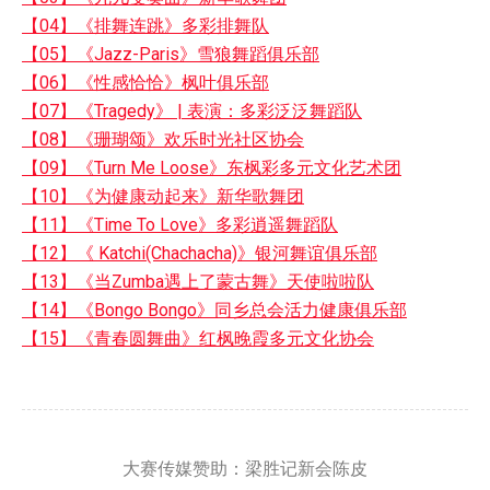
【04】《排舞连跳》多彩排舞队
【05】《Jazz-Paris》雪狼舞蹈俱乐部
【06】《性感恰恰》枫叶俱乐部
【07】《Tragedy》 | 表演：多彩泛泛舞蹈队
【08】《珊瑚颂》欢乐时光社区协会
【09】《Turn Me Loose》东枫彩多元文化艺术团
【10】《为健康动起来》新华歌舞团
【11】《Time To Love》多彩逍遥舞蹈队
【12】《 Katchi(Chachacha)》银河舞谊俱乐部
【13】《当Zumba遇上了蒙古舞》天使啦啦队
【14】《Bongo Bongo》同乡总会活力健康俱乐部
【15】《青春圆舞曲》红枫晚霞多元文化协会
大赛传媒赞助：梁胜记新会陈皮