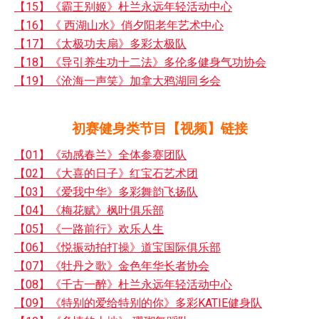
【15】《霸王别姬》杜兰永远年轻活动中心
【16】《 西湖山水》俏夕阳老年艺术中心
【17】《太极功夫扇》多彩太极队
【18】《导引养生功十二法》多伦多健身气功协会
【19】《沧海一声笑》加拿大鸦湖同乡会
初赛健身类节目【视频】链接
【01】《动感春兰》全体参赛团队
【02】《大喜的日子》红宝石艺术团
【03】《爱我中华》多彩舞韵飞扬队
【04】《梅花赋》枫叶俱乐部
【05】《一路前行》欢乐人生
【06】《悦振动拍打操》道宝国际俱乐部
【07】《牡丹之歌》金色年华长者协会
【08】《千古一醉》杜兰永远年轻活动中心
【09】《特别的爱给特别的你》多彩KATIE健身队