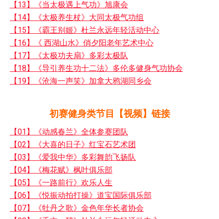
【13】《当太极遇上气功》旭康会
【14】《太极养生杖》大同太极气功组
【15】《霸王别姬》杜兰永远年轻活动中心
【16】《 西湖山水》俏夕阳老年艺术中心
【17】《太极功夫扇》多彩太极队
【18】《导引养生功十二法》多伦多健身气功协会
【19】《沧海一声笑》加拿大鸦湖同乡会
初赛健身类节目【视频】链接
【01】《动感春兰》全体参赛团队
【02】《大喜的日子》红宝石艺术团
【03】《爱我中华》多彩舞韵飞扬队
【04】《梅花赋》枫叶俱乐部
【05】《一路前行》欢乐人生
【06】《悦振动拍打操》道宝国际俱乐部
【07】《牡丹之歌》金色年华长者协会