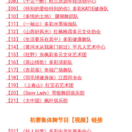
【08】《千古一醉》杜兰永远年轻活动中心
【09】《特别的爱给特别的你》多彩KATIE健身队
【10】《多情的土地》 珊瑚舞蹈队
【11】《一袖云》多彩水墨瑜伽队
【12】《山西好风光》红枫晚霞多元文化协会
【13】《生活要乐在其中》多彩健康舞队
【14】《黄河水从我家门前过》平凡人艺术中心
【15】《狂野》东枫彩多元文化艺术团
【16】《茶山情歌》多彩清影队
【17】《杏花落》幸福广场舞队
【18】《羽毛球健身操》江西同乡会
【19】 《上春山》红宝石艺术团
【20】《Sexy Lady》雪狼舞蹈俱乐部
【21】《大中国》枫叶俱乐部
初赛集体舞节目【视频】链接
【01】《好人好梦》多彩中老年服务中心