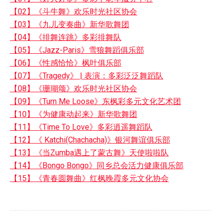
【02】《斗牛舞》欢乐时光社区协会
【03】《九儿变奏曲》新华歌舞团
【04】《排舞连跳》多彩排舞队
【05】《Jazz-Paris》雪狼舞蹈俱乐部
【06】《性感恰恰》枫叶俱乐部
【07】《Tragedy》 | 表演：多彩泛泛舞蹈队
【08】《珊瑚颂》欢乐时光社区协会
【09】《Turn Me Loose》东枫彩多元文化艺术团
【10】《为健康动起来》新华歌舞团
【11】《Time To Love》多彩逍遥舞蹈队
【12】《 Katchi(Chachacha)》银河舞谊俱乐部
【13】《当Zumba遇上了蒙古舞》天使啦啦队
【14】《Bongo Bongo》同乡总会活力健康俱乐部
【15】《青春圆舞曲》红枫晚霞多元文化协会