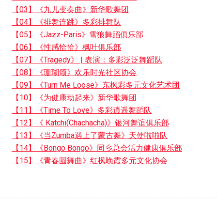
【03】《九儿变奏曲》新华歌舞团
【04】《排舞连跳》多彩排舞队
【05】《Jazz-Paris》雪狼舞蹈俱乐部
【06】《性感恰恰》枫叶俱乐部
【07】《Tragedy》 | 表演：多彩泛泛舞蹈队
【08】《珊瑚颂》欢乐时光社区协会
【09】《Turn Me Loose》东枫彩多元文化艺术团
【10】《为健康动起来》新华歌舞团
【11】《Time To Love》多彩逍遥舞蹈队
【12】《 Katchi(Chachacha)》银河舞谊俱乐部
【13】《当Zumba遇上了蒙古舞》天使啦啦队
【14】《Bongo Bongo》同乡总会活力健康俱乐部
【15】《青春圆舞曲》红枫晚霞多元文化协会