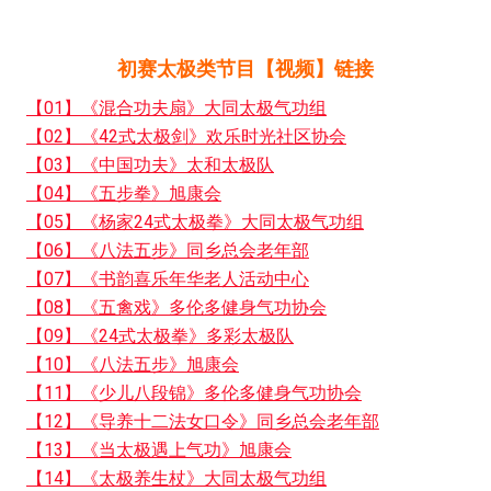
初赛太极类节目【视频】链接
【01】《混合功夫扇》大同太极气功组
【02】《42式太极剑》欢乐时光社区协会
【03】《中国功夫》太和太极队
【04】《五步拳》旭康会
【05】《杨家24式太极拳》大同太极气功组
【06】《八法五步》同乡总会老年部
【07】《书韵喜乐年华老人活动中心
【08】《五禽戏》多伦多健身气功协会
【09】《24式太极拳》多彩太极队
【10】《八法五步》旭康会
【11】《少儿八段锦》多伦多健身气功协会
【12】《导养十二法女口令》同乡总会老年部
【13】《当太极遇上气功》旭康会
【14】《太极养生杖》大同太极气功组