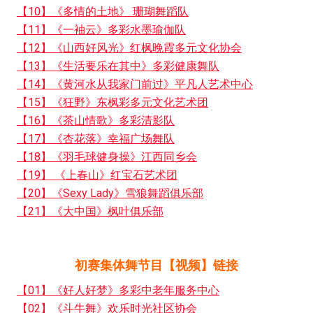
【10】《多情的土地》 珊瑚舞蹈队
【11】《一袖云》多彩水墨瑜伽队
【12】《山西好风光》红枫晚霞多元文化协会
【13】《生活要乐在其中》多彩健康舞队
【14】《黄河水从我家门前过》平凡人艺术中心
【15】《狂野》东枫彩多元文化艺术团
【16】《茶山情歌》多彩清影队
【17】《杏花落》幸福广场舞队
【18】《羽毛球健身操》江西同乡会
【19】 《上春山》红宝石艺术团
【20】《Sexy Lady》雪狼舞蹈俱乐部
【21】《大中国》枫叶俱乐部
初赛集体舞节目【视频】链接
【01】《好人好梦》多彩中老年服务中心
【02】《斗牛舞》欢乐时光社区协会