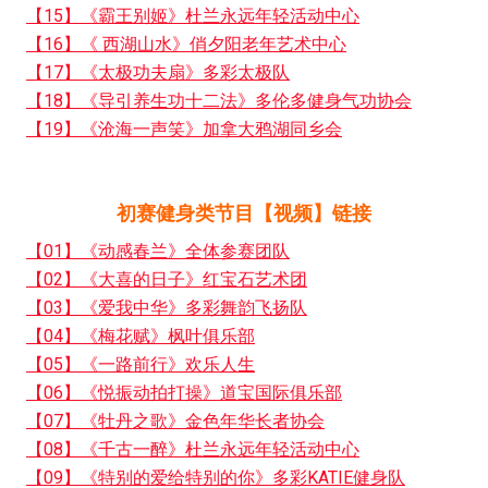
【15】《霸王别姬》杜兰永远年轻活动中心
【16】《 西湖山水》俏夕阳老年艺术中心
【17】《太极功夫扇》多彩太极队
【18】《导引养生功十二法》多伦多健身气功协会
【19】《沧海一声笑》加拿大鸦湖同乡会
初赛健身类节目【视频】链接
【01】《动感春兰》全体参赛团队
【02】《大喜的日子》红宝石艺术团
【03】《爱我中华》多彩舞韵飞扬队
【04】《梅花赋》枫叶俱乐部
【05】《一路前行》欢乐人生
【06】《悦振动拍打操》道宝国际俱乐部
【07】《牡丹之歌》金色年华长者协会
【08】《千古一醉》杜兰永远年轻活动中心
【09】《特别的爱给特别的你》多彩KATIE健身队