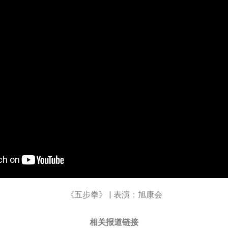
《五步拳》 | 表演：旭康会
相关报道链接