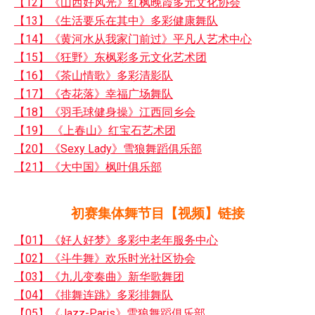
【12】《山西好风光》红枫晚霞多元文化协会
【13】《生活要乐在其中》多彩健康舞队
【14】《黄河水从我家门前过》平凡人艺术中心
【15】《狂野》东枫彩多元文化艺术团
【16】《茶山情歌》多彩清影队
【17】《杏花落》幸福广场舞队
【18】《羽毛球健身操》江西同乡会
【19】 《上春山》红宝石艺术团
【20】《Sexy Lady》雪狼舞蹈俱乐部
【21】《大中国》枫叶俱乐部
初赛集体舞节目【视频】链接
【01】《好人好梦》多彩中老年服务中心
【02】《斗牛舞》欢乐时光社区协会
【03】《九儿变奏曲》新华歌舞团
【04】《排舞连跳》多彩排舞队
【05】《Jazz-Paris》雪狼舞蹈俱乐部