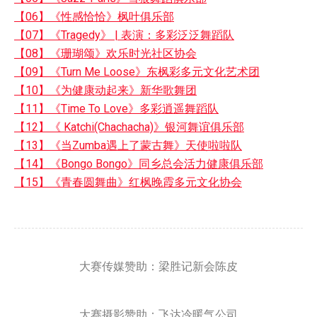
【06】《性感恰恰》枫叶俱乐部
【07】《Tragedy》 | 表演：多彩泛泛舞蹈队
【08】《珊瑚颂》欢乐时光社区协会
【09】《Turn Me Loose》东枫彩多元文化艺术团
【10】《为健康动起来》新华歌舞团
【11】《Time To Love》多彩逍遥舞蹈队
【12】《 Katchi(Chachacha)》银河舞谊俱乐部
【13】《当Zumba遇上了蒙古舞》天使啦啦队
【14】《Bongo Bongo》同乡总会活力健康俱乐部
【15】《青春圆舞曲》红枫晚霞多元文化协会
大赛传媒赞助：梁胜记新会陈皮
大赛摄影赞助：飞达冷暖气公司