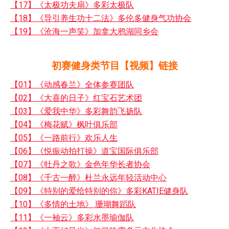
【17】《太极功夫扇》多彩太极队
【18】《导引养生功十二法》多伦多健身气功协会
【19】《沧海一声笑》加拿大鸦湖同乡会
初赛健身类节目【视频】链接
【01】《动感春兰》全体参赛团队
【02】《大喜的日子》红宝石艺术团
【03】《爱我中华》多彩舞韵飞扬队
【04】《梅花赋》枫叶俱乐部
【05】《一路前行》欢乐人生
【06】《悦振动拍打操》道宝国际俱乐部
【07】《牡丹之歌》金色年华长者协会
【08】《千古一醉》杜兰永远年轻活动中心
【09】《特别的爱给特别的你》多彩KATIE健身队
【10】《多情的土地》 珊瑚舞蹈队
【11】《一袖云》多彩水墨瑜伽队