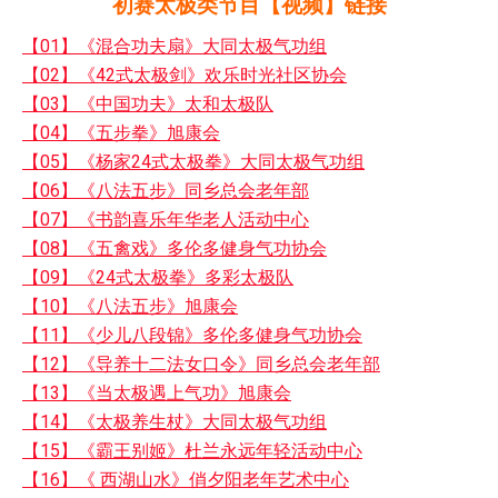
初赛太极类节目【视频】链接
【01】《混合功夫扇》大同太极气功组
【02】《42式太极剑》欢乐时光社区协会
【03】《中国功夫》太和太极队
【04】《五步拳》旭康会
【05】《杨家24式太极拳》大同太极气功组
【06】《八法五步》同乡总会老年部
【07】《书韵喜乐年华老人活动中心
【08】《五禽戏》多伦多健身气功协会
【09】《24式太极拳》多彩太极队
【10】《八法五步》旭康会
【11】《少儿八段锦》多伦多健身气功协会
【12】《导养十二法女口令》同乡总会老年部
【13】《当太极遇上气功》旭康会
【14】《太极养生杖》大同太极气功组
【15】《霸王别姬》杜兰永远年轻活动中心
【16】《 西湖山水》俏夕阳老年艺术中心