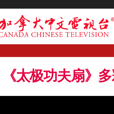
】《太极功夫扇》多