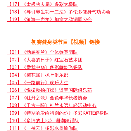
【17】《太极功夫扇》多彩太极队
【18】《导引养生功十二法》多伦多健身气功协会
【19】《沧海一声笑》加拿大鸦湖同乡会
初赛健身类节目【视频】链接
【01】《动感春兰》全体参赛团队
【02】《大喜的日子》红宝石艺术团
【03】《爱我中华》多彩舞韵飞扬队
【04】《梅花赋》枫叶俱乐部
【05】《一路前行》欢乐人生
【06】《悦振动拍打操》道宝国际俱乐部
【07】《牡丹之歌》金色年华长者协会
【08】《千古一醉》杜兰永远年轻活动中心
【09】《特别的爱给特别的你》多彩KATIE健身队
【10】《多情的土地》 珊瑚舞蹈队
【11】《一袖云》多彩水墨瑜伽队