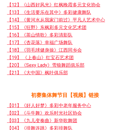
【12】《山西好风光》红枫晚霞多元文化协会
【13】《生活要乐在其中》多彩健康舞队
【14】《黄河水从我家门前过》平凡人艺术中心
【15】《狂野》东枫彩多元文化艺术团
【16】《茶山情歌》多彩清影队
【17】《杏花落》幸福广场舞队
【18】《羽毛球健身操》江西同乡会
【19】 《上春山》红宝石艺术团
【20】《Sexy Lady》雪狼舞蹈俱乐部
【21】《大中国》枫叶俱乐部
初赛集体舞节目【视频】链接
【01】《好人好梦》多彩中老年服务中心
【02】《斗牛舞》欢乐时光社区协会
【03】《九儿变奏曲》新华歌舞团
【04】《排舞连跳》多彩排舞队