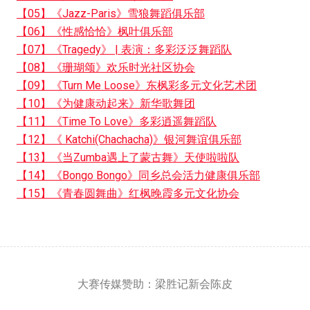
【05】《Jazz-Paris》雪狼舞蹈俱乐部
【06】《性感恰恰》枫叶俱乐部
【07】《Tragedy》 | 表演：多彩泛泛舞蹈队
【08】《珊瑚颂》欢乐时光社区协会
【09】《Turn Me Loose》东枫彩多元文化艺术团
【10】《为健康动起来》新华歌舞团
【11】《Time To Love》多彩逍遥舞蹈队
【12】《 Katchi(Chachacha)》银河舞谊俱乐部
【13】《当Zumba遇上了蒙古舞》天使啦啦队
【14】《Bongo Bongo》同乡总会活力健康俱乐部
【15】《青春圆舞曲》红枫晚霞多元文化协会
大赛传媒赞助：梁胜记新会陈皮