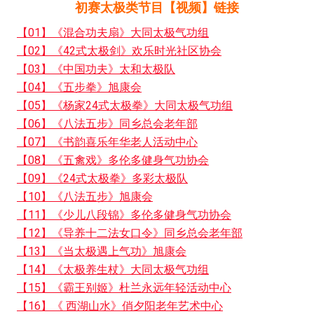
初赛太极类节目【视频】链接
【01】《混合功夫扇》大同太极气功组
【02】《42式太极剑》欢乐时光社区协会
【03】《中国功夫》太和太极队
【04】《五步拳》旭康会
【05】《杨家24式太极拳》大同太极气功组
【06】《八法五步》同乡总会老年部
【07】《书韵喜乐年华老人活动中心
【08】《五禽戏》多伦多健身气功协会
【09】《24式太极拳》多彩太极队
【10】《八法五步》旭康会
【11】《少儿八段锦》多伦多健身气功协会
【12】《导养十二法女口令》同乡总会老年部
【13】《当太极遇上气功》旭康会
【14】《太极养生杖》大同太极气功组
【15】《霸王别姬》杜兰永远年轻活动中心
【16】《 西湖山水》俏夕阳老年艺术中心