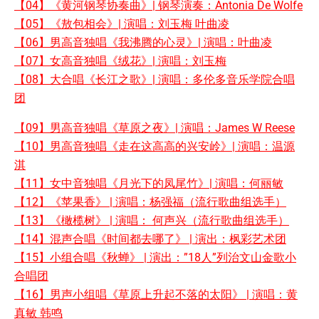
【04】《黄河钢琴协奏曲》| 钢琴演奏：Antonia De Wolfe
【05】《敖包相会》| 演唱：刘玉梅 叶曲凌
【06】男高音独唱《我沸腾的心灵》| 演唱：叶曲凌
【07】女高音独唱《绒花》| 演唱：刘玉梅
【08】大合唱《长江之歌》| 演唱：多伦多音乐学院合唱
团
【09】男高音独唱《草原之夜》| 演唱：James W Reese
【10】男高音独唱《走在这高高的兴安岭》| 演唱：温源
淇
【11】女中音独唱《月光下的凤尾竹》| 演唱：何丽敏
【12】《苹果香》 | 演唱：杨强福（流行歌曲组选手）
【13】《橄榄树》 | 演唱： 何声兴（流行歌曲组选手）
【14】混声合唱《时间都去哪了》 | 演出：枫彩艺术团
【15】小组合唱《秋蝉》 | 演出：”18⼈”列治文山金歌小
合唱团
【16】男声小组唱《草原上升起不落的太阳》 | 演唱：黄
真敏 韩鸣