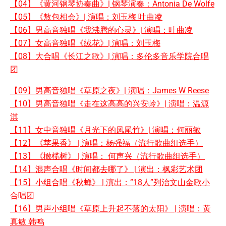
【04】《黄河钢琴协奏曲》| 钢琴演奏：Antonia De Wolfe
【05】《敖包相会》| 演唱：刘玉梅 叶曲凌
【06】男高音独唱《我沸腾的心灵》| 演唱：叶曲凌
【07】女高音独唱《绒花》| 演唱：刘玉梅
【08】大合唱《长江之歌》| 演唱：多伦多音乐学院合唱
团
【09】男高音独唱《草原之夜》| 演唱：James W Reese
【10】男高音独唱《走在这高高的兴安岭》| 演唱：温源
淇
【11】女中音独唱《月光下的凤尾竹》| 演唱：何丽敏
【12】《苹果香》 | 演唱：杨强福（流行歌曲组选手）
【13】《橄榄树》 | 演唱： 何声兴（流行歌曲组选手）
【14】混声合唱《时间都去哪了》 | 演出：枫彩艺术团
【15】小组合唱《秋蝉》 | 演出：”18⼈”列治文山金歌小
合唱团
【16】男声小组唱《草原上升起不落的太阳》 | 演唱：黄
真敏 韩鸣