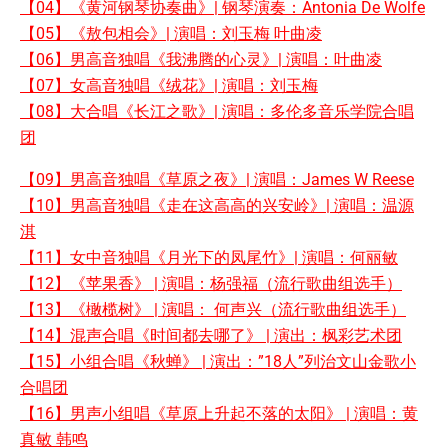
【04】《黄河钢琴协奏曲》| 钢琴演奏：Antonia De Wolfe
【05】《敖包相会》| 演唱：刘玉梅 叶曲凌
【06】男高音独唱《我沸腾的心灵》| 演唱：叶曲凌
【07】女高音独唱《绒花》| 演唱：刘玉梅
【08】大合唱《长江之歌》| 演唱：多伦多音乐学院合唱
团
【09】男高音独唱《草原之夜》| 演唱：James W Reese
【10】男高音独唱《走在这高高的兴安岭》| 演唱：温源
淇
【11】女中音独唱《月光下的凤尾竹》| 演唱：何丽敏
【12】《苹果香》 | 演唱：杨强福（流行歌曲组选手）
【13】《橄榄树》 | 演唱： 何声兴（流行歌曲组选手）
【14】混声合唱《时间都去哪了》 | 演出：枫彩艺术团
【15】小组合唱《秋蝉》 | 演出：”18⼈”列治文山金歌小
合唱团
【16】男声小组唱《草原上升起不落的太阳》 | 演唱：黄
真敏 韩鸣