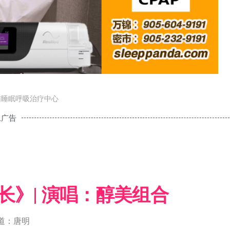
猫睡眠呼吸治疗中心
上广告
长》| 演唱：醇美组合
道：唐明