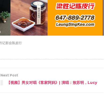
胜记新会陈皮行
Next Post
【视频】男女对唱《客家阿妈》| 演唱：敖苏明，Lucy