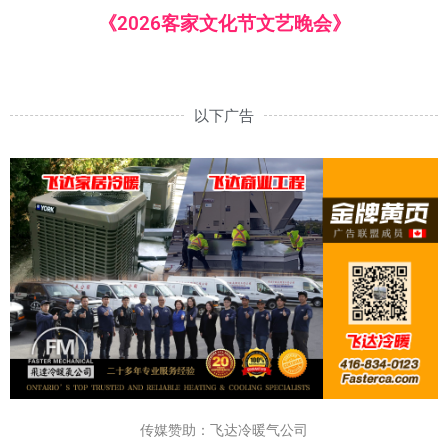
《2026客家文化节文艺晚会》
以下广告
传媒赞助：飞达冷暖气公司