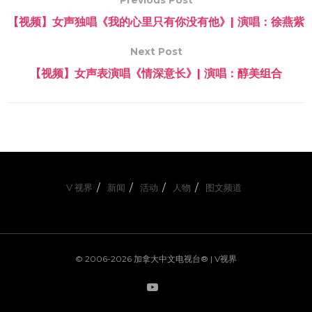
【视频】女声独唱《我的心里只有你没有他》| 演唱：徐燕紫
Next Post
【视频】女声表演唱《情深意长》| 演唱：醇美组合
V 视界
新闻
活动
人物
图文频道
© 2006-2026 加拿大中文电视台® | V视界