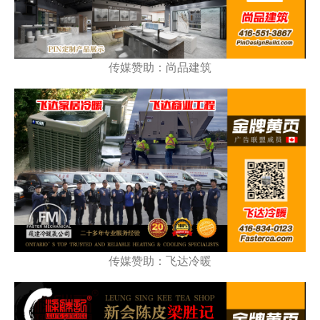
传媒赞助：尚品建筑
传媒赞助：飞达冷暖