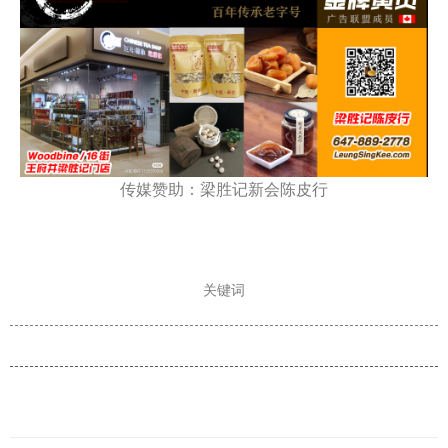
传媒赞助：梁胜记新会陈皮行
关键词