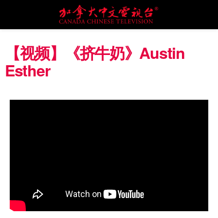
【视频】《挤牛奶》Austin
Esther