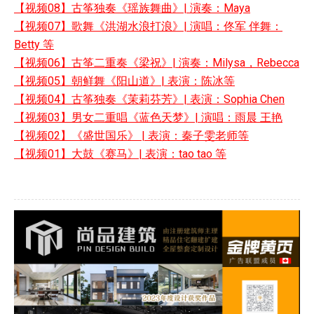
【视频08】古筝独奏《瑶族舞曲》| 演奏：Maya
【视频07】歌舞《洪湖水浪打浪》| 演唱：佟军 伴舞：
Betty 等
【视频06】古筝二重奏《梁祝》| 演奏：Milysa，Rebecca
【视频05】朝鲜舞《阳山道》| 表演：陈冰等
【视频04】古筝独奏《茉莉芬芳》| 表演：Sophia Chen
【视频03】男女二重唱《蓝色天梦》| 演唱：雨晨 王艳
【视频02】《盛世国乐》 | 表演：秦子雯老师等
【视频01】大鼓《赛马》| 表演：tao tao 等