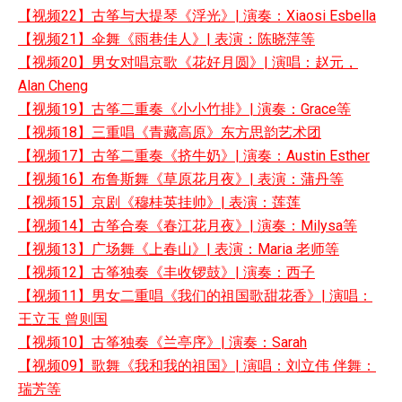
【视频22】古筝与大提琴《浮光》| 演奏：Xiaosi Esbella
【视频21】伞舞《雨巷佳人》| 表演：陈晓萍等
【视频20】男女对唱京歌《花好月圆》| 演唱：赵元，
Alan Cheng
【视频19】古筝二重奏《小小竹排》| 演奏：Grace等
【视频18】三重唱《青藏高原》东方思韵艺术团
【视频17】古筝二重奏《挤牛奶》| 演奏：Austin Esther
【视频16】布鲁斯舞《草原花月夜》| 表演：蒲丹等
【视频15】京剧《穆桂英挂帅》| 表演：莲莲
【视频14】古筝合奏《春江花月夜》| 演奏：Milysa等
【视频13】广场舞《上春山》| 表演：Maria 老师等
【视频12】古筝独奏《丰收锣鼓》| 演奏：西子
【视频11】男女二重唱《我们的祖国歌甜花香》| 演唱：
王立玉 曾则国
【视频10】古筝独奏《兰亭序》| 演奏：Sarah
【视频09】歌舞《我和我的祖国》| 演唱：刘立伟 伴舞：
瑞芳等