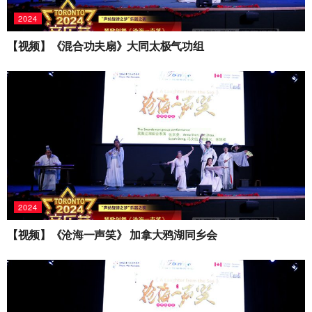
2024
【视频】《混合功夫扇》大同太极气功组
2024
【视频】《沧海一声笑》 加拿大鸦湖同乡会