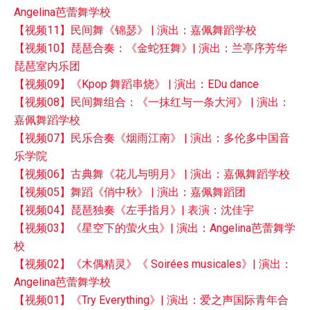
Angelina芭蕾舞学校
【视频11】民间舞《锦瑟》 | 演出：嘉佩舞蹈学校
【视频10】琵琶合奏：《金蛇狂舞》| 演出：兰亭序芳华
琵琶室内乐团
【视频09】《Kpop 舞蹈串烧》 | 演出：EDu dance
【视频08】民间舞组合：《一抹红与一条大河》 | 演出：
嘉佩舞蹈学校
【视频07】民乐合奏《烟雨江南》 | 演出：多伦多中国音
乐学院
【视频06】古典舞《花儿与明月》 | 演出：嘉佩舞蹈学校
【视频05】舞蹈《俏中秋》 | 演出：嘉佩舞蹈团
【视频04】琵琶独奏《左手指月》| 表演：沈佳宇
【视频03】《星空下的萤火虫》| 演出：Angelina芭蕾舞学
校
【视频02】《木偶精灵》《 Soirées musicales》| 演出：
Angelina芭蕾舞学校
【视频01】《Try Everything》| 演出：爱之声国际青年合