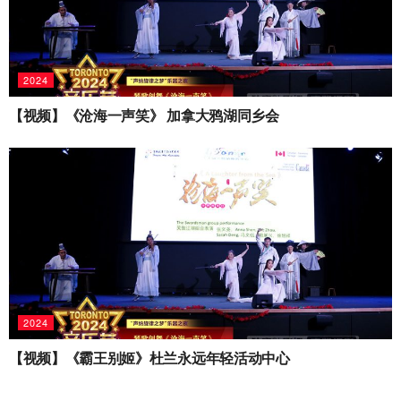
2024
【视频】《沧海一声笑》 加拿大鸦湖同乡会
2024
【视频】《霸王别姬》杜兰永远年轻活动中心