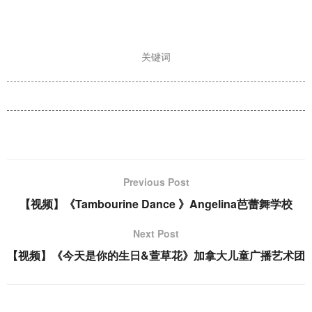
关键词
Previous Post
【视频】《Tambourine Dance 》Angelina芭蕾舞学校
Next Post
【视频】《今天是你的生日&萱草花》加拿大儿童广播艺术团