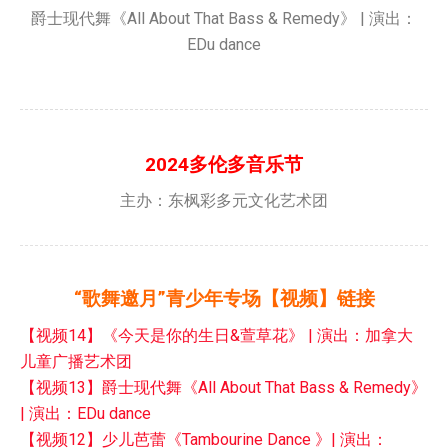
爵士现代舞《All About That Bass & Remedy》 | 演出：
EDu dance
2024多伦多音乐节
主办：东枫彩多元文化艺术团
“歌舞邀月”青少年专场【视频】链接
【视频14】《今天是你的生日&萱草花》 | 演出：加拿大
儿童广播艺术团
【视频13】爵士现代舞《All About That Bass & Remedy》
| 演出：EDu dance
【视频12】少儿芭蕾《Tambourine Dance 》| 演出：