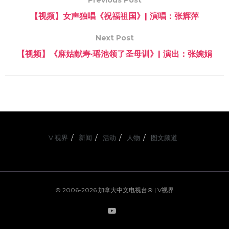
【视频】女声独唱《祝福祖国》| 演唱：张辉萍
Next Post
【视频】《麻姑献寿·瑶池领了圣母训》| 演出：张婉娟
V 视界
新闻
活动
人物
图文频道
© 2006-2026 加拿大中文电视台® | V视界