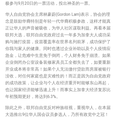
极参与9月20日的一票活动，投出神圣的一票。
华人自由党协会主席林豪蔚(Gordon Lam)表示，协会的理
念是鼓励华裔特别是年轻一代华裔积极参政，这样才能真
正让华人的声音被吸收，为华人社区谋取利益。再看本届
联邦大选，联邦自由党政府过去一年多为加拿大人成功采
购与施打疫苗，疫苗覆盖率在世界名列前茅，成功保护了
你我与家人的健康。同时也透过企业补助以及个人疫情应
急金，让危难中生意免于倒闭，个人财务免于崩溃。如果
企业倒闭办公室设备装修家具员工全都失去了，如要重新
开业成本将非常高！如果个人无法缴付贷款而房屋被银行
没收，对任何家庭也是灾难性的！而正是因为自由党政府
的成功政策，让企业与个人在经济重开时能够东山再起，
也让国家经济能够迅速上升！而事实上加拿大经济复苏比
年初预期更好，将达到6.3%。
除此之外，联邦自由党反对种族歧视，重视华人，在本届
大选推出9位华人国会议员参选人，乃所有政党中之冠！