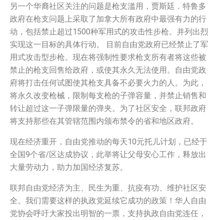
另一个华裔社区关注的问题是枪支滥用，贾斯廷．特鲁多
政府在枪支问题上采取了加拿大所有政府中最强有力的行
动，包括禁止超过1500种军用式的攻击性步枪。并列出烈
实现这一目标的具体行动。 目前自由党政府已经禁止了军
用式攻击型步枪。现在将强制性要求枪支所有者将这些被
禁止的枪支回售给政府，或使其永久无法使用。自由党政
府将打击任何试图使其枪支具备不必要火力的人。为此，
将永久改变枪械，限制每支枪的子弹容量，并禁止销售和
转让超过这一子弹限量的弹夹。为了社区安全，联邦政府
将支持那些在其管辖范围内颁布禁令的省和地区政府。
现在经济重开，自由党推动的每天10元托儿计划，已经于
全国9个省/区达成协议，此举将让父母安心工作，释放出
大量劳动力，助力加国经济复苏。
联邦自由党经济为主、民生为重、抗疫有功、维护社区安
全。我们需要这样的执政党延续它成功的政策！华人自由
党协会呼吁大家投出明智的一票，支持执政自由党连任，