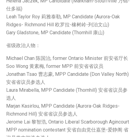
Helena Jaczek, MP Candidate (Markham-Stouffville 万锦-
仕多福)
Leah Taylor Roy 莉雅泰勒, MP Candidate (Aurora-Oak
Ridges- Richmond Hill 欧罗拉-橡树岭-列治文山)
Gary Gladstone, MP Candidate (Thornhill 康山)
省级政治人物：
Michael Chan 陈国治, former Ontario Minister 前安省厅长
Soo Wong 黄素梅, former MPP 前安省省议员
Jonathan Tsao 曹志豪, MPP Candidate (Don Valley North)
安省省议员参选人
Laura Mirabella, MPP Candidate (Thornhill) 安省省议员参
选人
Marjan Kasirlou, MPP Candidate (Aurora-Oak Ridges-
Richmond Hill) 安省省议员参选人
Jerome Lai 黎智浩, Ontario Liberal Scarborough Agincourt
MPP nomination contestant 安省自由党仕嘉堡-爱静阁 省