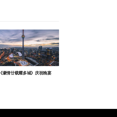
《濠情廿载耀多城》庆祝晚宴