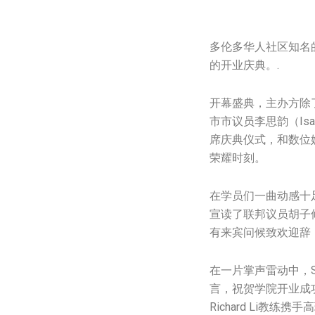
多伦多华人社区知名的索
的开业庆典。.
开幕盛典，主办方除
市市议员李思韵（Isa 
席庆典仪式，和数位媒
荣耀时刻。
在学员们一曲动感十
宣读了联邦议员胡子修特
有来宾问候致欢迎辞
在一片掌声雷动中，S
言，祝贺学院开业成功。活
Richard Li教