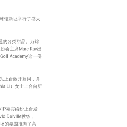
锦市球馆新址举行了盛大
题的各类甜品。万锦
协会主席Marc Ray出
 Academy这一份
首先上台致开幕词，并
ia Li）女士上台向所
VIP嘉宾纷纷上台发
elville教练，
动现场的氛围推向了高