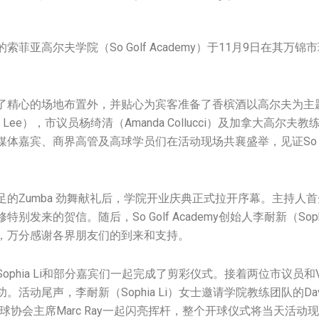
菲亚高尔夫学院（So Golf Academy）于11月9日在其万
了精心的场地布置外，并贴心为宾客准备了香槟酒以高尔夫为主
Lee），市议员杨绮清（Amanda Collucci）及加拿大高尔夫教练
体嘉宾、商界高管及高球学员们在活动现场共襄盛举，见证So Golf
足的Zumba 劲舞献礼后，学院开业庆典正式拉开序幕。主持人
别发来的贺信。随后，So Golf Academy创始人李耐新（Soph
，万分感谢各界朋友们的到来和支持。
ophia Li和部分嘉宾们一起完成了剪彩仪式。接着两位市议员和
动尾声，李耐新（Sophia Li）女士邀请学院教练团队的David D
练携手高球协会主席Marc Ray一起闪亮挥杆，整个开球仪式将当天活