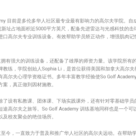
Academy 目前是多伦多华人社区最专业最有影响力的高尔夫学院。
院新址占地面积近5000平方英尺，配备先进雷达与光感科技的击球ZO
进口高尔夫专业训练设备。有效帮助学员矫正动作，增强肌肉记
ademy不仅拥有强大的训练设备，还配备了雄厚的师资力量。该学院所
教练，学院创始人Sophia Li，是首位获得美国和加拿大高尔
尔夫心理学资格证书。多年丰富教学经验使So Golf Academ
方案，真正做到因材施教。
除了设有私教课、团体课、下场实践课外，还有针对零基础学员
高尔夫之旅等。So Golf Academy 训练基地同样也是一个
以及校友聚会的绝佳场所。
ademy成立至今，一直致力于普及和推广华人社区的高尔夫远动。在帮