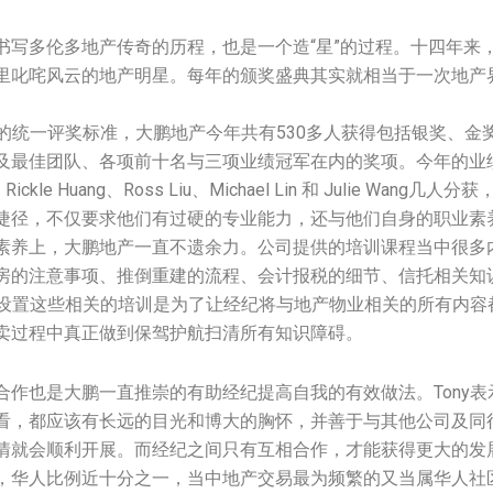
书写多伦多地产传奇的历程，也是一个造“星”的过程。十四年来
里叱咤风云的地产明星。每年的颁奖盛典其实就相当于一次地产
总公司的统一评奖标准，大鹏地产今年共有530多人获得包括银奖、
及最佳团队、各项前十名与三项业绩冠军在内的奖项。今年的业绩冠
g、Rickle Huang、Ross Liu、Michael Lin 和 Julie Wan
捷径，不仅要求他们有过硬的专业能力，还与他们自身的职业素
素养上，大鹏地产一直不遗余力。公司提供的培训课程当中很多
房的注意事项、推倒重建的流程、会计报税的细节、信托相关知
示，设置这些相关的培训是为了让经纪将与地产物业相关的所有内
卖过程中真正做到保驾护航扫清所有知识障碍。
合作也是大鹏一直推崇的有助经纪提高自我的有效做法。Tony
看，都应该有长远的目光和博大的胸怀，并善于与其他公司及同
情就会顺利开展。而经纪之间只有互相合作，才能获得更大的发
，华人比例近十分之一，当中地产交易最为频繁的又当属华人社区