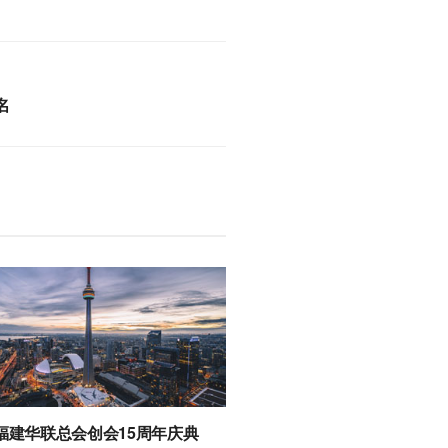
名
福建华联总会创会15周年庆典