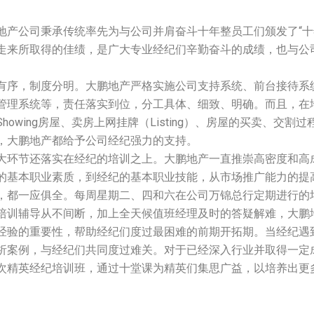
产公司秉承传统率先为与公司并肩奋斗十年整员工们颁发了“十年
走来所取得的佳绩，是广大专业经纪们辛勤奋斗的成绩，也与公
。
有序，制度分明。大鹏地产严格实施公司支持系统、前台接待系
管理系统等，责任落实到位，分工具体、细致、明确。而且，在
howing房屋、卖房上网挂牌（Listing）、房屋的买卖、交割
，大鹏地产都给予公司经纪强力的支持。
大环节还落实在经纪的培训之上。大鹏地产一直推崇高密度和高
的基本职业素质，到经纪的基本职业技能，从市场推广能力的提
，都一应俱全。每周星期二、四和六在公司万锦总行定期进行的
培训辅导从不间断，加上全天候值班经理及时的答疑解难，大鹏
经验的重要性，帮助经纪们度过最困难的前期开拓期。当经纪遇
析案例，与经纪们共同度过难关。对于已经深入行业并取得一定
次精英经纪培训班，通过十堂课为精英们集思广益，以培养出更