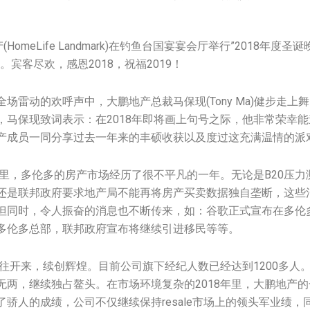
HomeLife Landmark)在钓鱼台国宴宴会厅举行”2018年度
。宾客尽欢，感恩2018，祝福2019！
场雷动的欢呼声中，大鹏地产总裁马保现(Tony Ma)健步走上
，马保现致词表示：在2018年即将画上句号之际，他非常荣幸
产成员一同分享过去一年来的丰硕收获以及度过这充满温情的派
年里，多伦多的房产市场经历了很不平凡的一年。无论是B20压力
还是联邦政府要求地产局不能再将房产买卖数据独自垄断，这些
但同时，令人振奋的消息也不断传来，如：谷歌正式宣布在多伦多
多伦多总部，联邦政府宣布将继续引进移民等等。
继往开来，续创辉煌。目前公司旗下经纪人数已经达到1200多人
无两，继续独占鳌头。在市场环境复杂的2018年里，大鹏地产
骄人的成绩，公司不仅继续保持resale市场上的领头军业绩