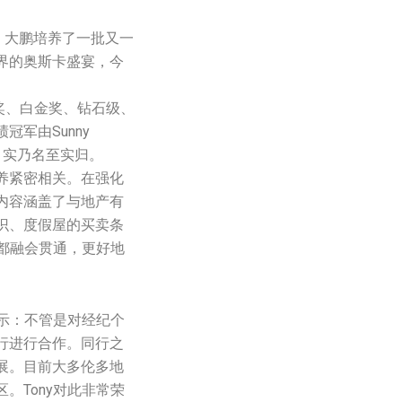
，大鹏培养了一批又一
界的奥斯卡盛宴，今
金奖、白金奖、钻石级、
军由Sunny
g几人分获，实乃名至实归。
养紧密相关。在强化
内容涵盖了与地产有
识、度假屋的买卖条
容都融会贯通，更好地
表示：不管是对经纪个
行进行合作。同行之
展。目前大多伦多地
。Tony对此非常荣