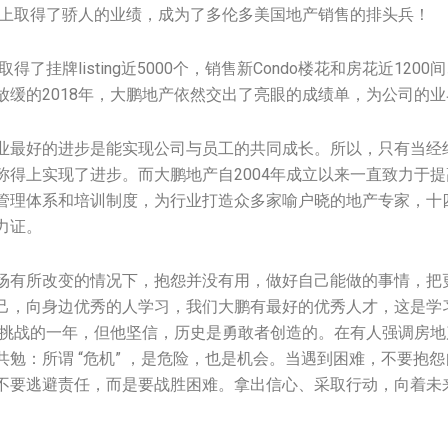
产上取得了骄人的业绩，成为了多伦多美国地产销售的排头兵！
取得了挂牌listing近5000个，销售新Condo楼花和房花近120
放缓的2018年，大鹏地产依然交出了亮眼的成绩单，为公司的
业最好的进步是能实现公司与员工的共同成长。所以，只有当经
称得上实现了进步。而大鹏地产自2004年成立以来一直致力于
管理体系和培训制度，为行业打造众多家喻户晓的地产专家，十
力证。
场有所改变的情况下，抱怨并没有用，做好自己能做的事情，把
己，向身边优秀的人学习，我们大鹏有最好的优秀人才，这是学
充满挑战的一年，但他坚信，历史是勇敢者创造的。在有人强调房
共勉：所谓 “危机” ，是危险，也是机会。当遇到困难，不要抱
不要逃避责任，而是要战胜困难。拿出信心、采取行动，向着未