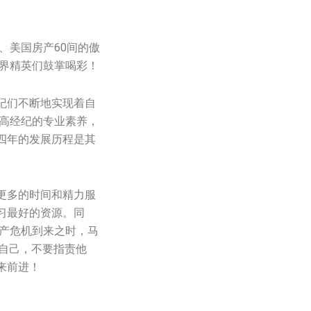
0间、美国房产60间的傲
业界精英们鼓掌喝彩！
纪们不断地实现着自
提高经纪的专业素养，
四年的发展历程是其
更多的时间和精力服
习最好的资源。同
地产危机到来之时，马
怨自己，不要指责他
来前进！