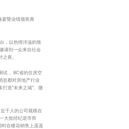
圣诞晚宴暨业绩颁奖典
舞台，以热情洋溢的致
能邀请到一众来自社会
对之夜。
测试， BC省的住房空
消息都对房地产行业
打造“未来之城”、微
。近千人的公司规模在
的一大批经纪逆市而
，同时在楼花销售上遥遥