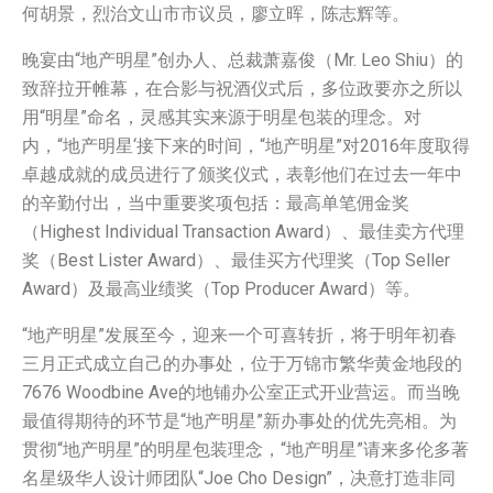
何胡景，烈治文山市市议员，廖立晖，陈志辉等。
晚宴由“地产明星”创办人、总裁萧嘉俊（Mr. Leo Shiu）的
致辞拉开帷幕，在合影与祝酒仪式后，多位政要亦之所以
用“明星”命名，灵感其实来源于明星包装的理念。对
内，“地产明星‘接下来的时间，“地产明星”对2016年度取得
卓越成就的成员进行了颁奖仪式，表彰他们在过去一年中
的辛勤付出，当中重要奖项包括：最高单笔佣金奖
（Highest Individual Transaction Award）、最佳卖方代理
奖（Best Lister Award）、最佳买方代理奖（Top Seller
Award）及最高业绩奖（Top Producer Award）等。
“地产明星”发展至今，迎来一个可喜转折，将于明年初春
三月正式成立自己的办事处，位于万锦市繁华黄金地段的
7676 Woodbine Ave的地铺办公室正式开业营运。而当晚
最值得期待的环节是“地产明星”新办事处的优先亮相。为
贯彻“地产明星”的明星包装理念，“地产明星”请来多伦多著
名星级华人设计师团队“Joe Cho Design”，决意打造非同