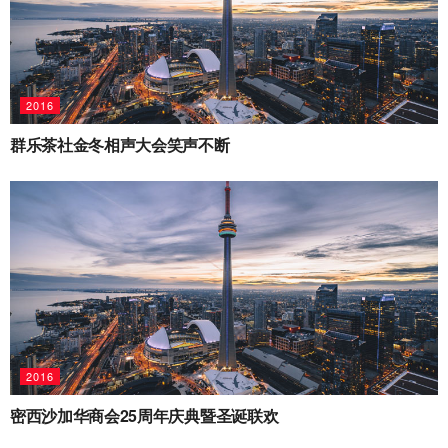
2016
群乐茶社金冬相声大会笑声不断
2016
密西沙加华商会25周年庆典暨圣诞联欢