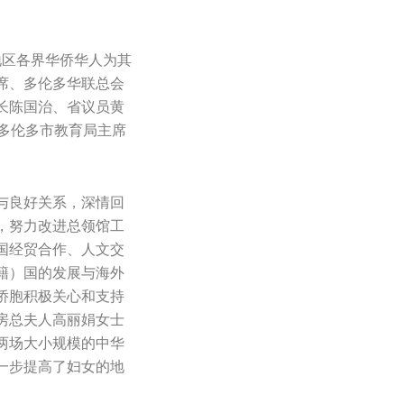
地区各界华侨华人为其
席、多伦多华联总会
长陈国治、省议员黄
多伦多市教育局主席
与良好关系，深情回
，努力改进总领馆工
国经贸合作、人文交
籍）国的发展与海外
侨胞积极关心和支持
房总夫人高丽娟女士
两场大小规模的中华
一步提高了妇女的地