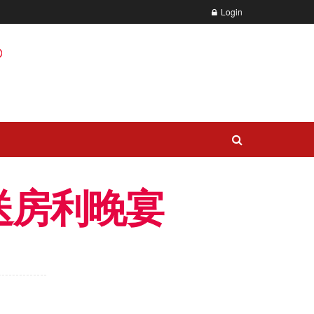
Login
送房利晚宴