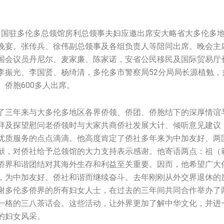
日，中国驻多伦多总领馆房利总领事夫妇应邀出席安大略省大多伦多
晚宴。张传兵、徐伟副总领事及各组负责人等陪同出席。晚会主
国会议员丹尼尔、麦家廉、陈家诺，安省公民移民及国际贸易厅
李振光、李国贤、杨绮清，多伦多市警察局52分局局长源植勉，
侨胞600多人出席。
了三年来与大多伦多地区各界侨领、侨团、侨胞结下的深厚情谊
拜及探望慰问老侨领时与大家共商侨社发展大计、倾听意见建议
优质服务的点点滴滴。他高度肯定了侨社多年来为中加友好、两
献，对侨社给予总领馆的大力支持表示感谢。他寄语两点：祖（
侨界和谐团结对其海外生存和利益至关重要。因而，他希望广大
，为中加友好、侨社和谐而继续奋斗。去年刚刚从外交界退休的
谢多伦多侨界的所有妇女人士，在过去的三年间共同合作举办了
一格的三八茶话会。这些活动，让外界更加了解中华文化，并进
的妇女风采。