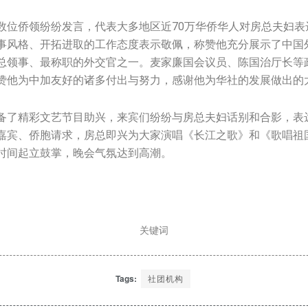
数位侨领纷纷发言，代表大多地区近70万华侨华人对房总夫妇表
事风格、开拓进取的工作态度表示敬佩，称赞他充分展示了中国
总领事、最称职的外交官之一。麦家廉国会议员、陈国治厅长等
赞他为中加友好的诸多付出与努力，感谢他为华社的发展做出的
备了精彩文艺节目助兴，来宾们纷纷与房总夫妇话别和合影，表
嘉宾、侨胞请求，房总即兴为大家演唱《长江之歌》和《歌唱祖
时间起立鼓掌，晚会气氛达到高潮。
关键词
Tags:
社团机构